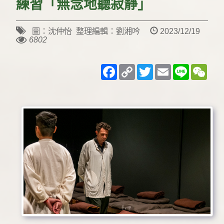
練習「無念地聽寂靜」
圖：沈仲怡 整理編輯：劉湘吟
2023/12/19
6802
Facebook
Copy
Twitter
Email
Line
WeC
Link