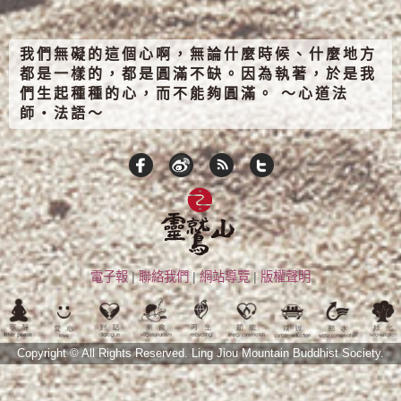
我們無礙的這個心啊，無論什麼時候、什麼地方
都是一樣的，都是圓滿不缺。因為執著，於是我
們生起種種的心，而不能夠圓滿。 ～心道法
師‧法語～
電子報
|
聯絡我們
|
網站導覽
|
版權聲明
Copyright © All Rights Reserved.
Ling Jiou Mountain Buddhist Society.