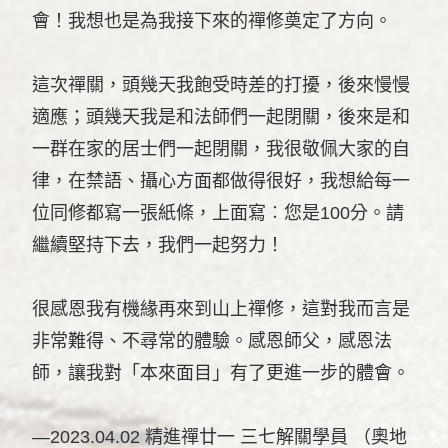
會！我想也是為我接下來的禪修奠定了方向。
這次禪關，頭幾天我飽受時差的打擾，後來慢慢
適應；頭幾天我是和法師們一起閉關，後來是和
一群在家的居士們一起閉關，我很敬佩大家的自
律，在禁語、攝心方面都做得很好，我想給每一
位同修都寫一張紙條，上面寫︰您是100分。請
繼續堅持下去，我們一起努力！
很感恩我有機緣再來到山上禪修，這對我而言是
非常難得、不尋常的體驗。感恩師父，感恩法
師，讓我對「本來面目」有了更進一步的體會。
—2023.04.02 精進禪廿一 三七解關學員 （奧地