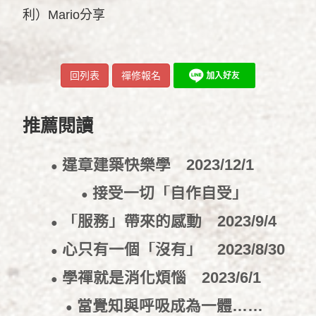
利）Mario分享
回列表
禪修報名
推薦閱讀
違章建築快樂學
2023/12/1
●
接受一切「自作自受」
●
2023/11/17
「服務」帶來的感動
2023/9/4
●
心只有一個「沒有」
2023/8/30
●
學禪就是消化煩惱
2023/6/1
●
當覺知與呼吸成為一體……
●