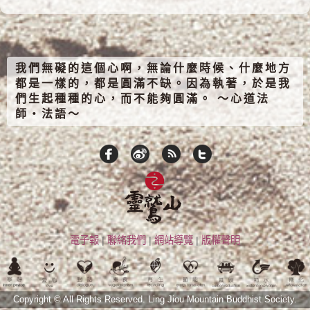
我們無礙的這個心啊，無論什麼時候、什麼地方
都是一樣的，都是圓滿不缺。因為執著，於是我
們生起種種的心，而不能夠圓滿。 ～心道法
師‧法語～
電子報
|
聯絡我們
|
網站導覽
|
版權聲明
Copyright © All Rights Reserved.
Ling Jiou Mountain Buddhist Society.