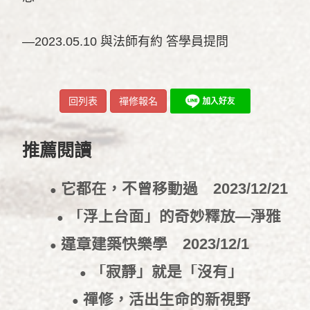
—2023.05.10 與法師有約 答學員提問
回列表
禪修報名
推薦閱讀
它都在，不曾移動過
2023/12/21
●
「浮上台面」的奇妙釋放—淨雅
●
的禪修旅程
2023/12/12
違章建築快樂學
2023/12/1
●
「寂靜」就是「沒有」
●
2023/9/14
禪修，活出生命的新視野
●