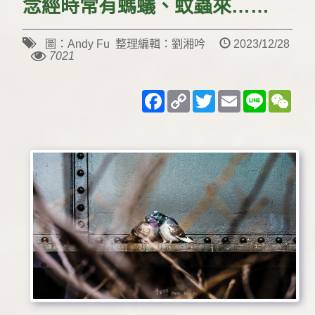
念經時常有螞蟻、蚊蟲來……
圖：Andy Fu 整理編輯：劉湘吟
2023/12/28
7021
Facebook
Copy
Twitter
Email
Line
WeC
Link